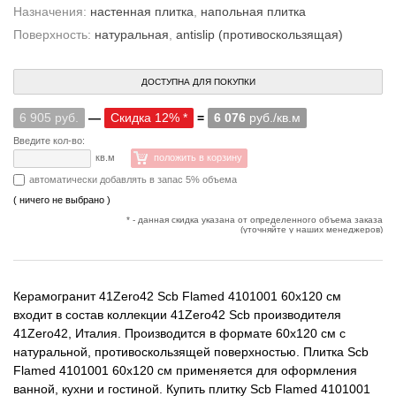
Назначения:
настенная плитка
,
напольная плитка
Поверхность:
натуральная
,
antislip (противоскользящая)
ДОСТУПНА ДЛЯ ПОКУПКИ
6 905 руб.
—
Скидка 12% *
=
6 076
руб./кв.м
Введите кол-во:
кв.м
положить в корзину
автоматически добавлять в запас 5% объема
( ничего не выбрано )
* - данная скидка указана от определенного объема заказа
(уточняйте у наших менеджеров)
Керамогранит 41Zero42 Scb Flamed 4101001 60x120 см
входит в состав коллекции 41Zero42 Scb производителя
41Zero42, Италия. Производится в формате 60x120 см с
натуральной, противоскользящей поверхностью. Плитка Scb
Flamed 4101001 60x120 см применяется для оформления
ванной, кухни и гостиной. Купить плитку Scb Flamed 4101001