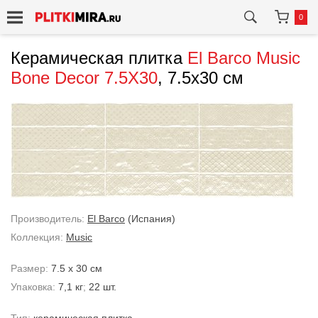
0
Керамическая плитка
El Barco
Music
Bone Decor 7.5X30
, 7.5x30 см
Производитель:
El Barco
(Испания)
Коллекция:
Music
Размер:
7.5 x 30 см
Упаковка:
7,1 кг
;
22 шт.