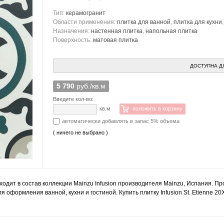
Тип:
керамогранит
Области применения:
плитка для ванной
,
плитка для кухни
Назначения:
настенная плитка
,
напольная плитка
Поверхность:
матовая плитка
ДОСТУПНА Д
5 790
руб./кв.м
Введите кол-во:
кв.м
положить в корзину
автоматически добавлять в запас 5% объема
( ничего не выбрано )
 входит в состав коллекции Mainzu Infusion производителя Mainzu, Испания. 
для оформления ванной, кухни и гостиной. Купить плитку Infusion St. Etienne