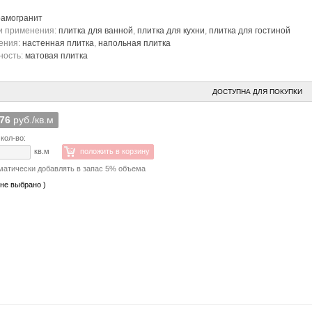
рамогранит
и применения:
плитка для ванной
,
плитка для кухни
,
плитка для гостиной
ения:
настенная плитка
,
напольная плитка
ность:
матовая плитка
ДОСТУПНА ДЛЯ ПОКУПКИ
676
руб./кв.м
кол-во:
кв.м
положить в корзину
матически добавлять в запас 5% объема
 не выбрано )