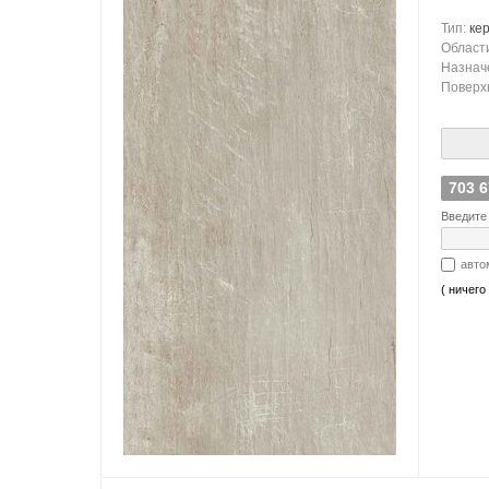
Тип:
ке
Област
Назнач
Поверх
703 
Введите 
авто
( ничего