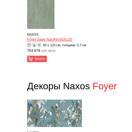
NAXOS
Foyer Sage Nat.Ret 60X120
60 x 120 см; толщина:
0.7 см
703 676
руб./кв.м
Купить
Декоры Naxos
Foyer