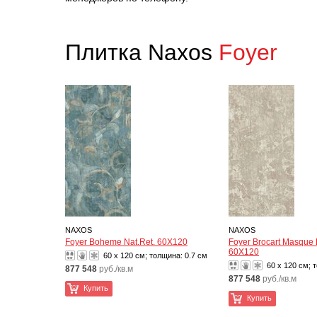
Плитка Naxos
Foyer
NAXOS
NAXOS
Foyer Boheme Nat.Ret. 60X120
Foyer Brocart Masque 
60X120
60 x 120 см; толщина:
0.7 см
60 x 120 см; 
877 548
руб./кв.м
877 548
руб./кв.м
Купить
Купить