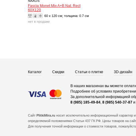
NAXOS
Fascia Monet Mix A+B Nat. Rect
60X120
60 x 120 см; толщина:
0.7 см
нет в продаже
Каталог
Скидки
Статьи о плитке
3D-дизайн
В наших магазинах вы можете оплати
Подробнее об условиях приобретения
За дополнительной информацией об
8 (985) 185-49-84
,
8 (985) 540-37-87
Сайт
PlitkiMira.ru
носит исключительно информационный характер и 
определяемой положениями Статьи 437 ГК РФ. Цены товаров на сайт
Для получения точной информации о стоимости товаров, пожалуйст