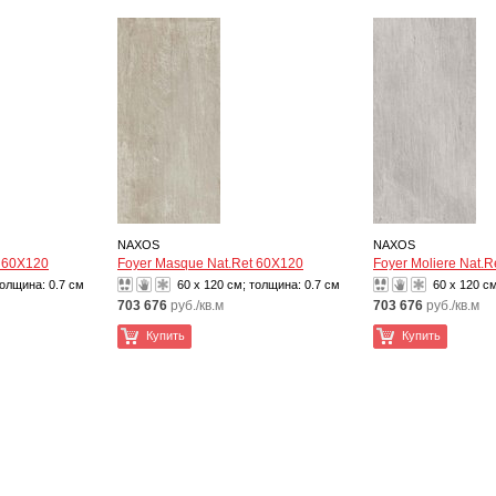
NAXOS
NAXOS
t 60X120
Foyer Masque Nat.Ret 60X120
Foyer Moliere Nat.
толщина:
0.7 см
60 x 120 см; толщина:
0.7 см
60 x 120 с
703 676
руб./кв.м
703 676
руб./кв.м
Купить
Купить