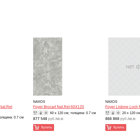
нет 
NAXOS
NAXOS
Nat.Ret
Foyer Brocart Nat.Ret 60X120
Foyer Listone Loch
60 x 120 см; толщина:
0.7 см
20 x 120 с
толщина:
0.7 см
877 548
руб./кв.м
866 868
руб./кв.м
Купить
Купить