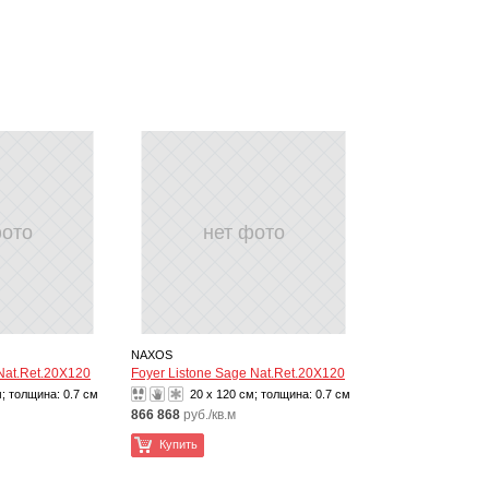
фото
нет фото
NAXOS
 Nat.Ret.20X120
Foyer Listone Sage Nat.Ret.20X120
м; толщина:
0.7 см
20 x 120 см; толщина:
0.7 см
866 868
руб./кв.м
Купить