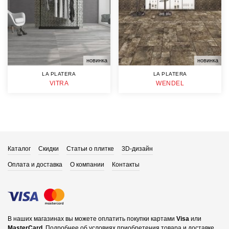
новинка
новинка
LA PLATERA
LA PLATERA
VITRA
WENDEL
Каталог
Скидки
Статьи о плитке
3D-дизайн
Оплата и доставка
О компании
Контакты
В наших магазинах вы можете оплатить покупки картами
Visa
или
MasterCard
.
Подробнее об условиях приобретения товара и доставке