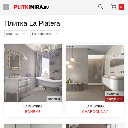
0
Плитка La Platera
Фильтры
По алфавиту
новинка
новинка
скидка 5%
LA PLATERA
LA PLATERA
BOHEME
CHARDONNAY