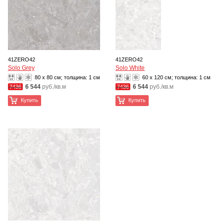
41ZERO42
41ZERO42
Solo Grey
Solo White
80 x 80 см; толщина:
1 см
60 x 120 см; толщина:
1 см
6 544
руб./кв.м
6 544
руб./кв.м
7436
7436
Купить
Купить