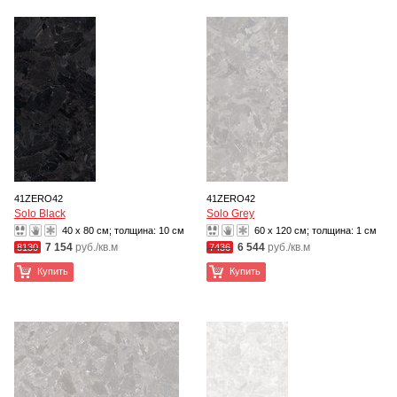
41ZERO42
41ZERO42
Solo Black
Solo Grey
40 x 80 см; толщина:
10 см
60 x 120 см; толщина:
1 см
7 154
руб./кв.м
6 544
руб./кв.м
8130
7436
Купить
Купить