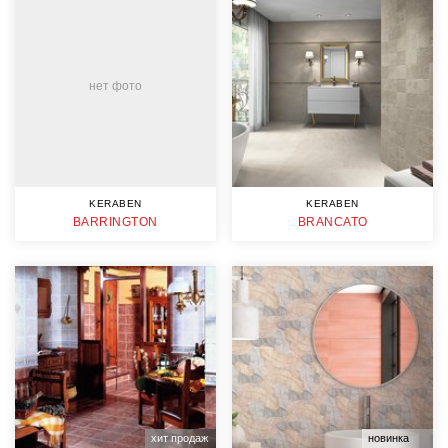
нет фото
KERABEN
KERABEN
BARRINGTON
BRANCATO
хит продаж
новинка