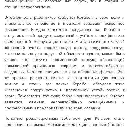
бизнес-центры; как современные лофты, так и старинные
станции метрополитена.
Влюблённость работников фабрики Keraben в своё дело и
внимательное отношение к нюансам вызывают искреннее
восхищение. Каждая коллекция, представленная Керабен –
это уникальный продукт, созданный с учётом специфических
особенностей эксплуатации плитки. А это значит, что каждый
желающий купить керамическую плитку, предназначенную
исключительно для наружной облицовки здания, может быть
уверен, что получит керамический продукт, обладающий
повышенной прочностью покрытия и морозостойкостью,
созданный Keraben специально для облицовки фасада. Это
же правило распространяется и на коллекции для ванных
комнат и кухонь, где плитка Керабен обладает легко
чистящейся поверхностью и предельной устойчивостью к
влаге. Показателен тот факт, заводы принадлежащие Кeraben
являются самыми непревзойдённо оснащёнными и
прогрессивными предприятиями во всей Испании.
Поистине революционным событием для Кeraben стало
появление на рынке керамики коллекции напольной плитки