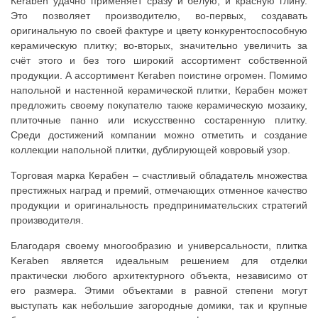
Кeraben удачно применяет сразу и белую, и красную глину.
Это позволяет производителю, во-первых, создавать
оригинальную по своей фактуре и цвету конкурентоспособную
керамическую плитку; во-вторых, значительно увеличить за
счёт этого и без того широкий ассортимент собственной
продукции. А ассортимент Кeraben поистине огромен. Помимо
напольной и настенной керамической плитки, Керабен может
предложить своему покупателю также керамическую мозаику,
плиточные панно или искусственно состаренную плитку.
Среди достижений компании можно отметить и создание
коллекции напольной плитки, дублирующей ковровый узор.
Торговая марка Керабен – счастливый обладатель множества
престижных наград и премий, отмечающих отменное качество
продукции и оригинальность предпринимательских стратегий
производителя.
Благодаря своему многообразию и универсальности, плитка
Keraben является идеальным решением для отделки
практически любого архитектурного объекта, независимо от
его размера. Этими объектами в равной степени могут
выступать как небольшие загородные домики, так и крупные