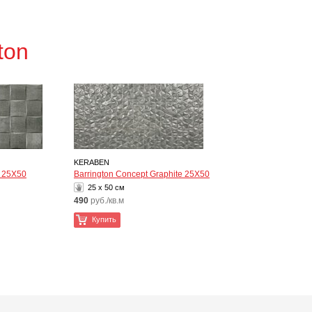
ton
KERABEN
e 25X50
Barrington Concept Graphite 25X50
25 x 50 см
490
руб./кв.м
Купить