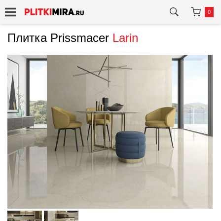
0
Плитка Prissmacer
Larin