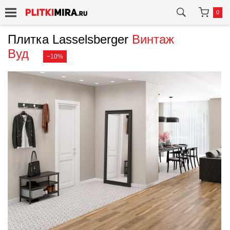
0
Плитка Lasselsberger
Винтаж
Вуд
−10%