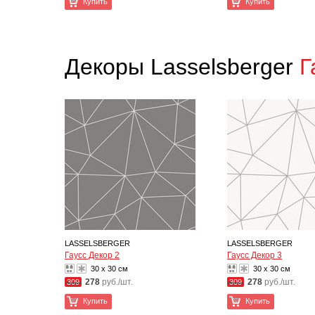
Купить
Купить
Декоры Lasselsberger
Г
LASSELSBERGER
LASSELSBERGER
Гаусс Декор 2
Гаусс Декор 3
30 x 30 см
30 x 30 см
278
руб./шт.
278
руб./шт.
309
309
Купить
Купить