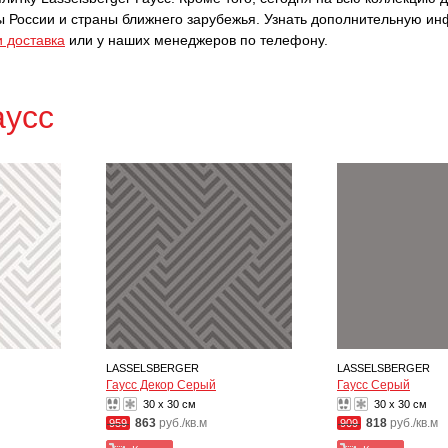
оны России и страны ближнего зарубежья. Узнать дополнительную и
и доставка
или у наших менеджеров по телефону.
аусс
LASSELSBERGER
LASSELSBERGER
Гаусс Декор Серый
Гаусс Серый
30 x 30 см
30 x 30 см
863
руб./кв.м
818
руб./кв.м
959
909