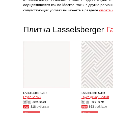
осуществляется как по Москве, так и в другие реги
сопутствующих услугах вы можете в разделе
оплата 
Плитка Lasselsberger
Г
LASSELSBERGER
LASSELSBERGER
Гаусс Белый
Гаусс Декор Белый
30 x 30 см
30 x 30 см
818
руб./кв.м
863
руб./кв.м
909
959