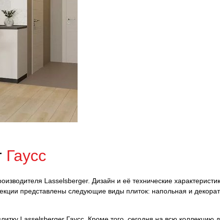
r
Гаусс
роизводителя Lasselsberger. Дизайн и её технические характеристи
ллекции представлены следующие виды плиток: напольная и декора
итку Lasselsberger Гаусс. Кроме того, сегодня на всю коллекцию д