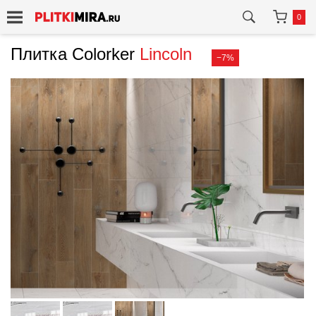
0
Плитка Colorker
Lincoln
−7%