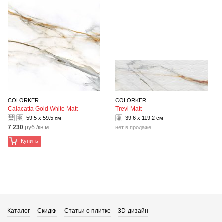
COLORKER
COLORKER
Calacatta Gold White Matt
Trevi Matt
59.5 x 59.5 см
39.6 x 119.2 см
7 230
руб./кв.м
нет в продаже
Купить
Каталог
Скидки
Статьи о плитке
3D-дизайн