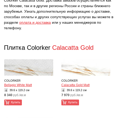
Colorker Calacatta Gold. Доставка заказов осуществляется как
по Москве, так и в другие регионы России и страны ближнего
зарубежья. Узнать дополнительную информацию о доставке,
способах оплаты и других сопутствующих услугах вы можете в
разделе
оплата и доставка
или у наших менеджеров по
телефону.
Плитка Colorker
Calacatta Gold
COLORKER
COLORKER
Bellagio White Matt
Calacatta Gold Matt
39.6 x 119.2 см
39.6 x 119.2 см
8 340
руб./кв.м
7 970
руб./кв.м
Купить
Купить