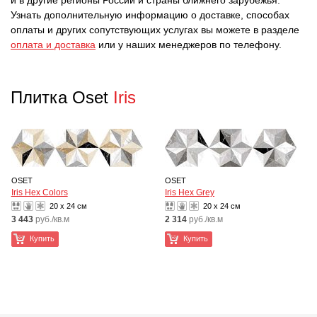
и в другие регионы России и страны ближнего зарубежья.
Узнать дополнительную информацию о доставке, способах
оплаты и других сопутствующих услугах вы можете в разделе
оплата и доставка
или у наших менеджеров по телефону.
Плитка Oset
Iris
OSET
OSET
Iris Hex Colors
Iris Hex Grey
20 x 24 см
20 x 24 см
3 443
руб./кв.м
2 314
руб./кв.м
Купить
Купить