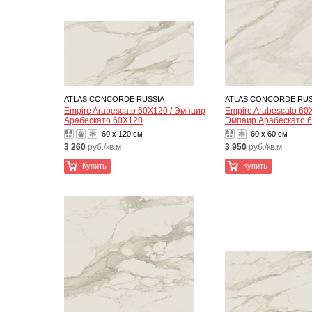
ATLAS CONCORDE RUSSIA
ATLAS CONCORDE RUS
Empire Arabescato 60X120 / Эмпаир
Empire Arabescato 60
Арабескато 60X120
Эмпаир Арабескато 
60 x 120 см
60 x 60 см
3 260
руб./кв.м
3 950
руб./кв.м
Купить
Купить