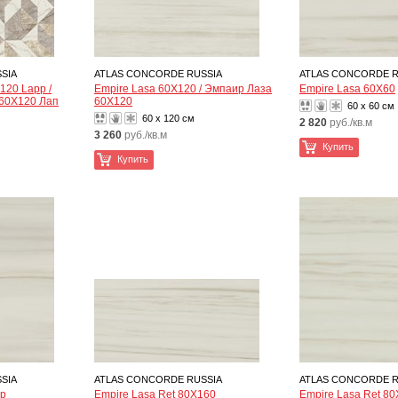
SIA
ATLAS CONCORDE RUSSIA
ATLAS CONCORDE R
X120 Lapp /
Empire Lasa 60X120 / Эмпаир Лаза
Empire Lasa 60X60
 60X120 Лап
60X120
60 x 60 см
60 x 120 см
2 820
руб./кв.м
3 260
руб./кв.м
Купить
Купить
SIA
ATLAS CONCORDE RUSSIA
ATLAS CONCORDE R
ap
Empire Lasa Ret 80X160
Empire Lasa Ret 8