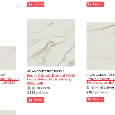
Купить
Купить
ATLAS CONCORDE RUSSIA
SIA
ATLAS CONCORDE R
Empire Calacatta Diamond 60X60
mond 60X120 /
Empire Calacatta D
Lapp / Эмпаир Калак. Даймонд
нд 60X120
Эмпаир Калак. Да
60X60 Лап
60 x 60 см
60 x 60 см
2 820
руб./кв.м
3 950
руб./кв.м
Купить
Купить