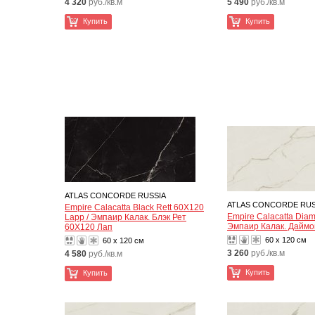
4 320
руб./кв.м
5 490
руб./кв.м
Купить
Купить
ATLAS CONCORDE RUSSIA
ATLAS CONCORDE RUS
Empire Calacatta Black Rett 60X120
Empire Calacatta Dia
Lapp / Эмпаир Калак. Блэк Рет
Эмпаир Калак. Даймо
60X120 Лап
60 x 120 см
60 x 120 см
3 260
руб./кв.м
4 580
руб./кв.м
Купить
Купить