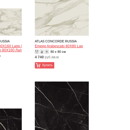
USSIA
ATLAS CONCORDE RUSSIA
80X160 Lapp /
Empire Arabescato 80X80 Lap
о 80X160 Лап
80 x 80 см
м
4 740
руб./кв.м
Купить