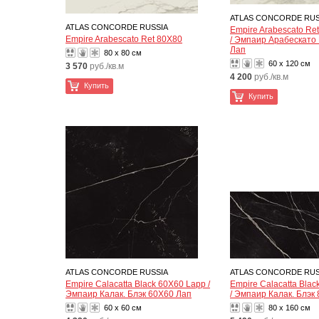
ATLAS CONCORDE RUS
ATLAS CONCORDE RUSSIA
Empire Arabescato Re
Empire Arabescato Ret 80X80
/ Эмпаир Арабескато
Лап
80 x 80 см
60 x 120 см
3 570
руб./кв.м
4 200
руб./кв.м
Купить
Купить
ATLAS CONCORDE RUSSIA
ATLAS CONCORDE RUS
Empire Calacatta Black 60X60 Lapp /
Empire Calacatta Bla
Эмпаир Калак. Блэк 60X60 Лап
/ Эмпаир Калак. Блэк
60 x 60 см
80 x 160 см