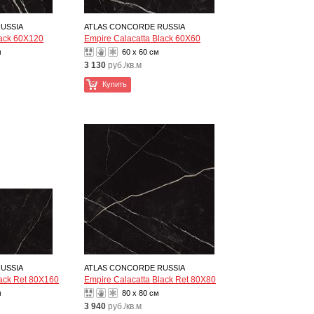
USSIA
ATLAS CONCORDE RUSSIA
lack 60X120
Empire Calacatta Black 60X60
м
60 x 60 см
3 130
руб./кв.м
Купить
USSIA
ATLAS CONCORDE RUSSIA
lack Ret 80X160
Empire Calacatta Black Ret 80X80
м
80 x 80 см
3 940
руб./кв.м