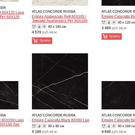
SIA
ATLAS CONCORDE RUSSIA
ATLAS CONCORDE R
tt 60X120 Lapp
Empire Arabescato Rett 80X160 /
Empire Calacatta B
 Рет 60X120
Эмпаир Арабескато Рет 80X160
60 x 120 с
80 x 160 см
3 480
руб./кв.м
4 570
руб./кв.м
Купить
Купить
SIA
ATLAS CONCORDE RUSSIA
ATLAS CONCORDE R
ck 80X160 Lapp
Empire Calacatta Black 80X80 Lap
Empire Calacatta B
 80X160 Лап
80 x 80 см
80 x 160 с
5 180
руб./кв.м
4 940
руб./кв.м