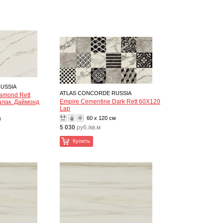
USSIA
ATLAS CONCORDE RUSSIA
iamond Rett
Empire Cementine Dark Rett 60X120
алак. Даймонд
Lap
60 x 120 см
м
5 030
руб./кв.м
Купить