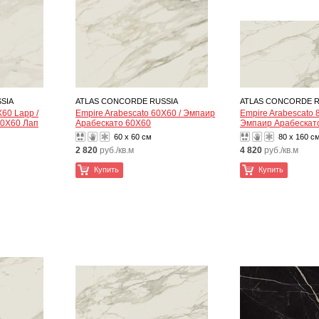
SIA
ATLAS CONCORDE RUSSIA
ATLAS CONCORDE R
X60 Lapp /
Empire Arabescato 60X60 / Эмпаир
Empire Arabescato 
60X60 Лап
Арабескато 60X60
Эмпаир Арабескат
60 x 60 см
80 x 160 с
2 820
руб./кв.м
4 820
руб./кв.м
Купить
Купить