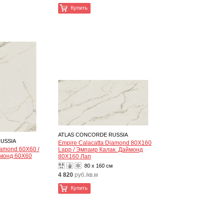
Купить
ATLAS CONCORDE RUSSIA
USSIA
Empire Calacatta Diamond 80X160
iamond 60X60 /
Lapp / Эмпаир Калак. Даймонд
ймонд 60X60
80X160 Лап
80 x 160 см
4 820
руб./кв.м
Купить