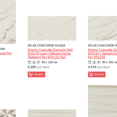
ATLAS CONCORDE RUSSIA
ATLAS CONCORDE R
SIA
Empire Calacatta Diamond Rett
Empire Calacatta D
mond Ret
60X120 Lapp / Эмпаир Калак.
80X160 / Эмпаир К
Даймонд Рет 60X120 Лап
Рет 80X160
60 x 120 см
80 x 160 с
4 200
руб./кв.м
4 570
руб./кв.м
Купить
Купить