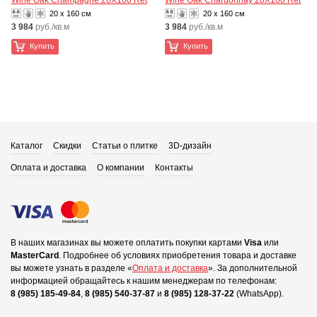
Wine Oak Champagne 20X160 Ret
Wine Oak Chardonnay 20X160 Ret
20 x 160 см
20 x 160 см
3 984
руб./кв.м
3 984
руб./кв.м
Купить
Купить
Каталог
Скидки
Статьи о плитке
3D-дизайн
Оплата и доставка
О компании
Контакты
В наших магазинах вы можете оплатить покупки картами
Visa
или
MasterCard
.
Подробнее об условиях приобретения товара и доставке
вы можете узнать в разделе «
Оплата и доставка
».
За дополнительной
информацией обращайтесь к нашим менеджерам по телефонам:
8 (985) 185-49-84
,
8 (985) 540-37-87
и
8 (985) 128-37-22
(WhatsApp).