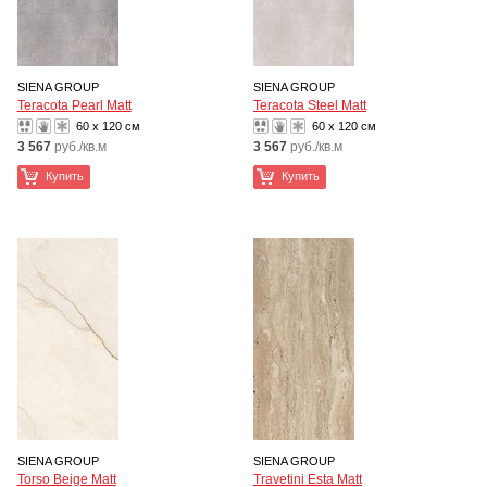
SIENA GROUP
SIENA GROUP
Teracota Pearl Matt
Teracota Steel Matt
60 x 120 см
60 x 120 см
3 567
руб./кв.м
3 567
руб./кв.м
Купить
Купить
SIENA GROUP
SIENA GROUP
Torso Beige Matt
Travetini Esta Matt