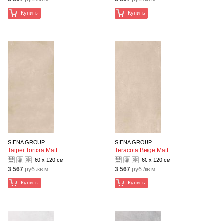
Купить
Купить
SIENA GROUP
SIENA GROUP
Taipei Tortora Matt
Teracota Beige Matt
60 x 120 см
60 x 120 см
3 567
руб./кв.м
3 567
руб./кв.м
Купить
Купить