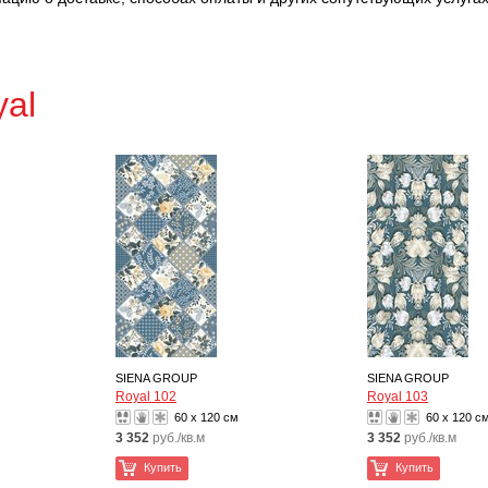
yal
SIENA GROUP
SIENA GROUP
Royal 102
Royal 103
60 x 120 см
60 x 120 с
3 352
руб./кв.м
3 352
руб./кв.м
Купить
Купить