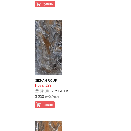
Купить
SIENA GROUP
Royal 129
м
60 x 120 см
3 352
руб./кв.м
Купить