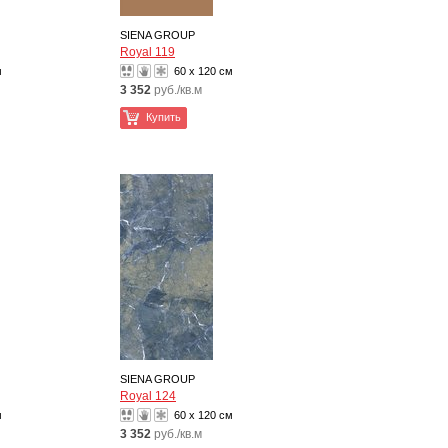
SIENA GROUP
Royal 119
м
60 x 120 см
3 352
руб./кв.м
Купить
SIENA GROUP
Royal 124
м
60 x 120 см
3 352
руб./кв.м