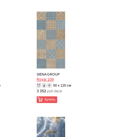
SIENA GROUP
Royal 109
м
60 x 120 см
3 352
руб./кв.м
Купить