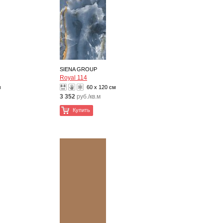
SIENA GROUP
Royal 114
м
60 x 120 см
3 352
руб./кв.м
Купить