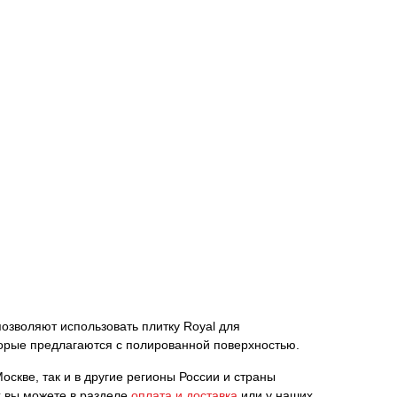
позволяют использовать плитку Royal для
торые предлагаются с полированной поверхностью.
оскве, так и в другие регионы России и страны
х вы можете в разделе
оплата и доставка
или у наших