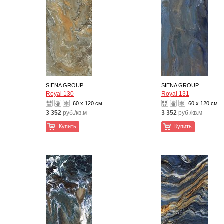
SIENA GROUP
SIENA GROUP
Royal 130
Royal 131
60 x 120 см
60 x 120 см
3 352
руб./кв.м
3 352
руб./кв.м
Купить
Купить