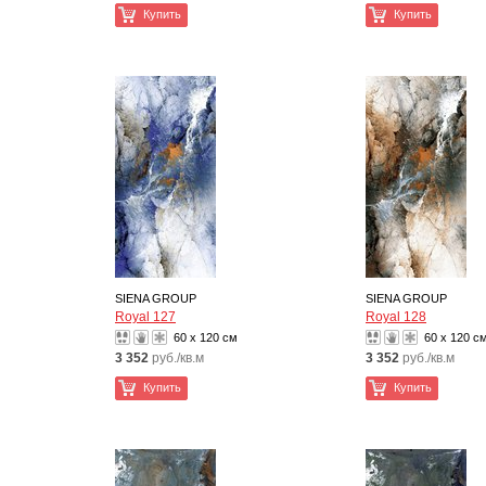
Купить
Купить
SIENA GROUP
SIENA GROUP
Royal 127
Royal 128
60 x 120 см
60 x 120 с
3 352
руб./кв.м
3 352
руб./кв.м
Купить
Купить