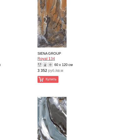
SIENA GROUP
Royal 134
м
60 x 120 см
3 352
руб./кв.м
Купить