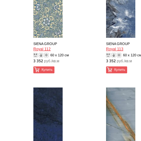
SIENA GROUP
SIENA GROUP
Royal 112
Royal 113
60 x 120 см
60 x 120 с
3 352
руб./кв.м
3 352
руб./кв.м
Купить
Купить