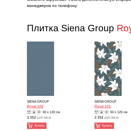
менеджеров по телефону.
Плитка Siena Group
Ro
SIENA GROUP
SIENA GROUP
Royal 100
Royal 101
60 x 120 см
60 x 120 см
3 352
руб./кв.м
3 352
руб./кв.м
Купить
Купить