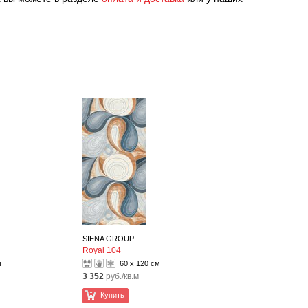
SIENA GROUP
Royal 104
м
60 x 120 см
3 352
руб./кв.м
Купить