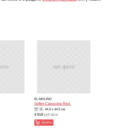
фото
нет фото
EL-MOLINO
Soften Capuccino Rect.
44.5 x 44.5 см
4 918
руб./кв.м
Купить