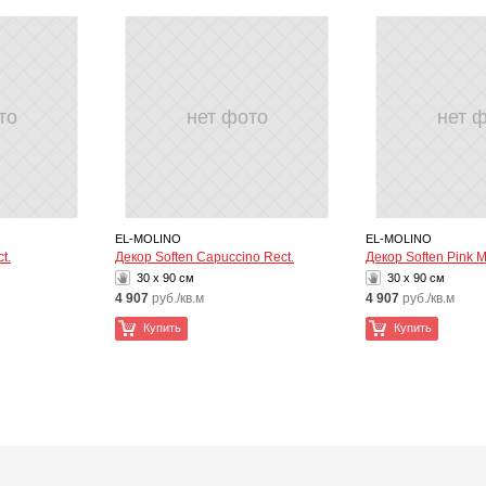
то
нет фото
нет 
EL-MOLINO
EL-MOLINO
t.
Декор Soften Capuccino Rect.
Декор Soften Pink M
30 x 90 см
30 x 90 см
4 907
руб./кв.м
4 907
руб./кв.м
Купить
Купить