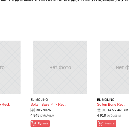
то
нет фото
нет 
EL-MOLINO
EL-MOLINO
 Rect.
Soften Base Pink Rect.
Soften Bone Rect.
30 x 90 см
44.5 x 44.5 см
4 845
руб./кв.м
4 918
руб./кв.м
Купить
Купить