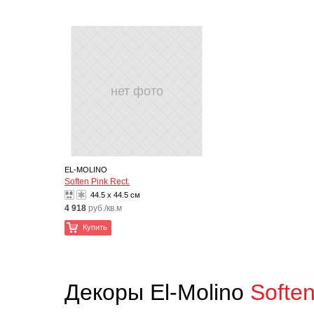
нет фото
EL-MOLINO
Soften Pink Rect.
44.5 x 44.5 см
4 918
руб./кв.м
Купить
Декоры El-Molino
Softe