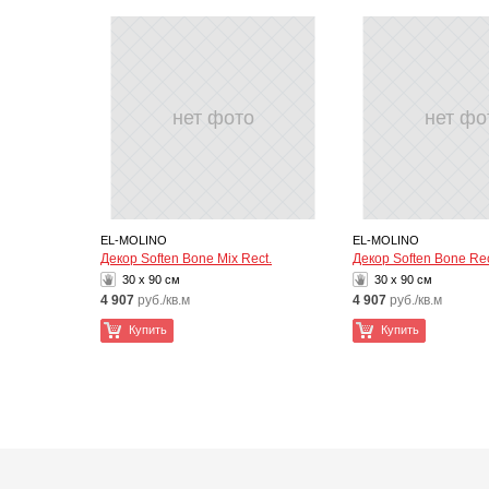
нет фото
нет фо
EL-MOLINO
EL-MOLINO
Декор Soften Bone Mix Rect.
Декор Soften Bone Rec
30 x 90 см
30 x 90 см
4 907
руб./кв.м
4 907
руб./кв.м
Купить
Купить