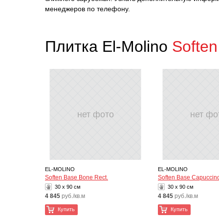
менеджеров по телефону.
Плитка El-Molino
Soften
нет фото
нет фо
EL-MOLINO
EL-MOLINO
Soften Base Bone Rect.
Soften Base Capuccino
30 x 90 см
30 x 90 см
4 845
руб./кв.м
4 845
руб./кв.м
Купить
Купить