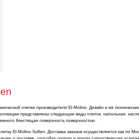
ten
рамической плитки производителя El-Molino. Дизайн и её техническ
 коллекции представлены следующие виды плиток: напольная, наст
немного блестящая поверхность поверхностью.
тку El-Molino Soften. Доставка заказов осуществляется как по Мос
ацию о доставке, способах оплаты и других сопутствующих услуга