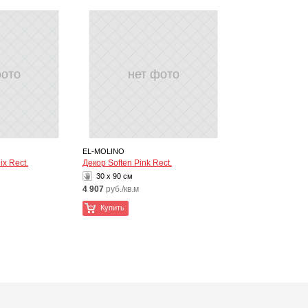
фото
нет фото
EL-MOLINO
ix Rect.
Декор Soften Pink Rect.
30 x 90 см
4 907
руб./кв.м
Купить