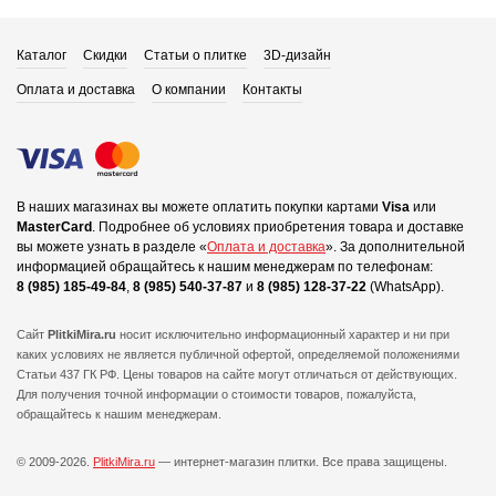
Каталог
Скидки
Статьи о плитке
3D-дизайн
Оплата и доставка
О компании
Контакты
В наших магазинах вы можете оплатить покупки картами
Visa
или
MasterCard
.
Подробнее об условиях приобретения товара и доставке
вы можете узнать в разделе «
Оплата и доставка
».
За дополнительной
информацией обращайтесь к нашим менеджерам по телефонам:
8 (985) 185-49-84
,
8 (985) 540-37-87
и
8 (985) 128-37-22
(WhatsApp).
Сайт
PlitkiMira.ru
носит исключительно информационный характер и ни при
каких условиях не является публичной офертой,
определяемой положениями
Статьи 437 ГК РФ. Цены товаров на сайте могут отличаться от действующих.
Для получения точной информации о стоимости товаров, пожалуйста,
обращайтесь к нашим менеджерам.
© 2009-2026.
PlitkiMira.ru
— интернет-магазин плитки.
Все права защищены.