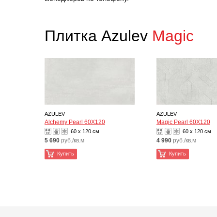
Плитка Azulev
Magic
AZULEV
AZULEV
Alchemy Pearl 60X120
Magic Pearl 60X120
60 x 120 см
60 x 120 см
5 690
руб./кв.м
4 990
руб./кв.м
Купить
Купить