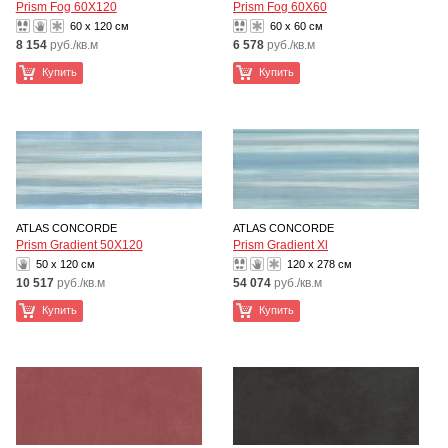
Prism Fog 60X120
Prism Fog 60X60
60 x 120 см
60 x 60 см
8 154
руб./кв.м
6 578
руб./кв.м
Купить
Купить
ATLAS CONCORDE
ATLAS CONCORDE
Prism Gradient 50X120
Prism Gradient Xl
50 x 120 см
120 x 278 см
10 517
руб./кв.м
54 074
руб./кв.м
Купить
Купить