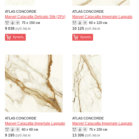
ATLAS CONCORDE
ATLAS CONCORDE
Marvel Calacatta Delicato Silk (2Pz)
Marvel Calacatta Imperiale Lappato
75 x 150 см
60 x 120 см
9 038
руб./кв.м
10 125
руб./кв.м
Купить
Купить
ATLAS CONCORDE
ATLAS CONCORDE
Marvel Calacatta Imperiale Lappato
Marvel Calacatta Imperiale Lappato
60 x 60 см
75 x 150 см
9 195
руб./кв.м
13 306
руб./кв.м