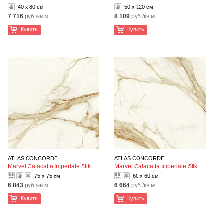
40 x 80 см
50 x 120 см
7 716
руб./кв.м
8 109
руб./кв.м
Купить
Купить
ATLAS CONCORDE
ATLAS CONCORDE
Marvel Calacatta Imperiale Silk
Marvel Calacatta Imperiale Silk
75 x 75 см
60 x 60 см
6 843
руб./кв.м
6 664
руб./кв.м
Купить
Купить