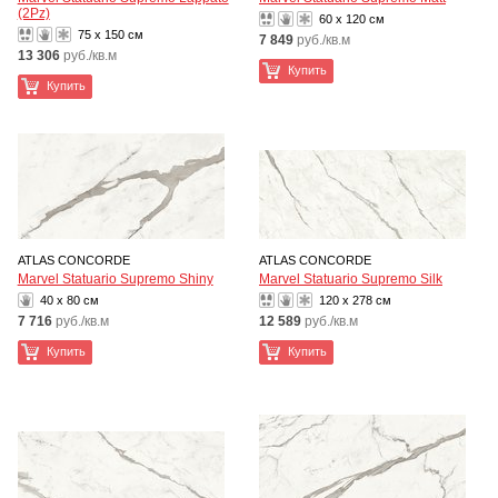
(2Pz)
60 x 120 см
75 x 150 см
7 849
руб./кв.м
13 306
руб./кв.м
Купить
Купить
ATLAS CONCORDE
ATLAS CONCORDE
Marvel Statuario Supremo Shiny
Marvel Statuario Supremo Silk
40 x 80 см
120 x 278 см
7 716
руб./кв.м
12 589
руб./кв.м
Купить
Купить