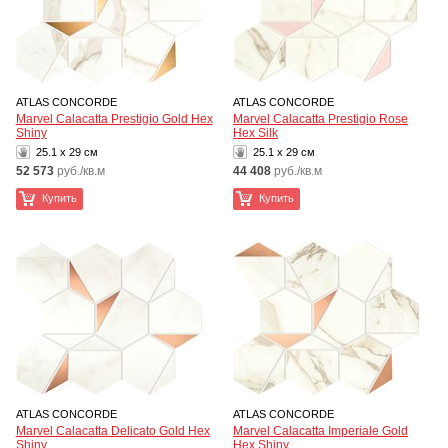
ATLAS CONCORDE
ATLAS CONCORDE
Marvel Calacatta Prestigio Gold Hex
Marvel Calacatta Prestigio Rose
Shiny
Hex Silk
25.1 x 29 см
25.1 x 29 см
52 573
руб./кв.м
44 408
руб./кв.м
Купить
Купить
ATLAS CONCORDE
ATLAS CONCORDE
Marvel Calacatta Delicato Gold Hex
Marvel Calacatta Imperiale Gold
Shiny
Hex Shiny