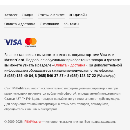
Каталог
Скидки
Статьи о плитке
3D-дизайн
Оплата и доставка
О компании
Контакты
В наших магазинах вы можете оплатить покупки картами
Visa
или
MasterCard
.
Подробнее об условиях приобретения товара и доставке
вы можете узнать в разделе «
Оплата и доставка
».
За дополнительной
информацией обращайтесь к нашим менеджерам по телефонам:
8 (985) 185-49-84
,
8 (985) 540-37-87
и
8 (985) 128-37-22
(WhatsApp).
Сайт
PlitkiMira.ru
носит исключительно информационный характер и ни при
каких условиях не является публичной офертой,
определяемой положениями
Статьи 437 ГК РФ. Цены товаров на сайте могут отличаться от действующих.
Для получения точной информации о стоимости товаров, пожалуйста,
обращайтесь к нашим менеджерам.
© 2009-2026.
PlitkiMira.ru
— интернет-магазин плитки.
Все права защищены.