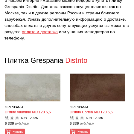
В нашем интернет-магазине можно недорого купить плитку
Grespania Distrito. Доставка заказов осуществляется как по
Москве, так и в другие регионы России и страны ближнего
зарубежья. Узнать дополнительную информацию о доставке,
способах оплаты и других сопутствующих услугах вы можете в
разделе
оплата и доставка
или у наших менеджеров по
телефону.
Плитка Grespania
Distrito
GRESPANIA
GRESPANIA
Distrito Aluminio 60X120 5,6
Distrito Corten 60X120 5,6
60 x 120 см
60 x 120 см
6 339
руб./кв.м
6 339
руб./кв.м
Купить
Купить