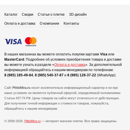
Каталог
Скидки
Статьи о плитке
3D-дизайн
Оплата и доставка
О компании
Контакты
В наших магазинах вы можете оплатить покупки картами
Visa
или
MasterCard
.
Подробнее об условиях приобретения товара и доставке
вы можете узнать в разделе «
Оплата и доставка
».
За дополнительной
информацией обращайтесь к нашим менеджерам по телефонам:
8 (985) 185-49-84
,
8 (985) 540-37-87
и
8 (985) 128-37-22
(WhatsApp).
Сайт
PlitkiMira.ru
носит исключительно информационный характер и ни при
каких условиях не является публичной офертой,
определяемой положениями
Статьи 437 ГК РФ. Цены товаров на сайте могут отличаться от действующих.
Для получения точной информации о стоимости товаров, пожалуйста,
обращайтесь к нашим менеджерам.
© 2009-2026.
PlitkiMira.ru
— интернет-магазин плитки.
Все права защищены.