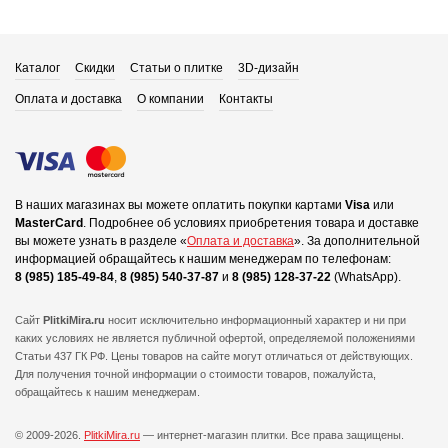
Каталог
Скидки
Статьи о плитке
3D-дизайн
Оплата и доставка
О компании
Контакты
В наших магазинах вы можете оплатить покупки картами
Visa
или
MasterCard
.
Подробнее об условиях приобретения товара и доставке
вы можете узнать в разделе «
Оплата и доставка
».
За дополнительной
информацией обращайтесь к нашим менеджерам по телефонам:
8 (985) 185-49-84
,
8 (985) 540-37-87
и
8 (985) 128-37-22
(WhatsApp).
Сайт
PlitkiMira.ru
носит исключительно информационный характер и ни при
каких условиях не является публичной офертой,
определяемой положениями
Статьи 437 ГК РФ. Цены товаров на сайте могут отличаться от действующих.
Для получения точной информации о стоимости товаров, пожалуйста,
обращайтесь к нашим менеджерам.
© 2009-2026.
PlitkiMira.ru
— интернет-магазин плитки.
Все права защищены.