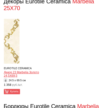
Декоры Eurotile Ceramica
Marbelia
25X70
EUROTILE CERAMICA
Декор 23 Marbelia Золото
24,5Х69,5
24.5 x 69.5 см
1 358
руб./шт.
Купить
Бордюры Eurotile Ceramica
Marbelia