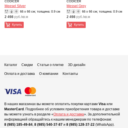
CODICER
CODICER
Meesel Silver
Messel Grey
66 x 66 см; толщина:
0.9 см
66 x 66 см; толщина:
0.9 см
2 498
руб./кв.м
2 498
руб./кв.м
Купить
Купить
Каталог
Скидки
Статьи о плитке
3D-дизайн
Оплата и доставка
О компании
Контакты
В наших магазинах вы можете оплатить покупки картами
Visa
или
MasterCard
.
Подробнее об условиях приобретения товара и доставке
вы можете узнать в разделе «
Оплата и доставка
».
За дополнительной
информацией обращайтесь к нашим менеджерам по телефонам:
8 (985) 185-49-84
,
8 (985) 540-37-87
и
8 (985) 128-37-22
(WhatsApp).