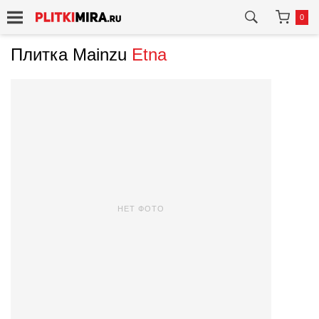
0
Плитка Mainzu
Etna
НЕТ ФОТО