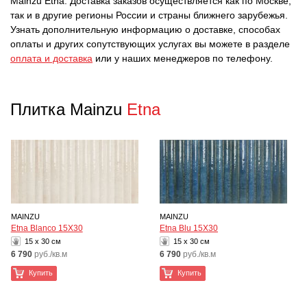
Mainzu Etna. Доставка заказов осуществляется как по Москве,
так и в другие регионы России и страны ближнего зарубежья.
Узнать дополнительную информацию о доставке, способах
оплаты и других сопутствующих услугах вы можете в разделе
оплата и доставка
или у наших менеджеров по телефону.
Плитка Mainzu
Etna
MAINZU
MAINZU
Etna Blanco 15X30
Etna Blu 15X30
15 x 30 см
15 x 30 см
6 790
руб./кв.м
6 790
руб./кв.м
Купить
Купить