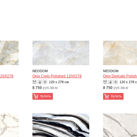
NEODOM
NEODOM
 120X278
Onix Cielo Polished 120X278
Onix Delicato Poli
120 x 278 см
120 x 278 
8 750
руб./кв.м
8 750
руб./кв.м
Купить
Купить