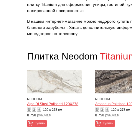
плитку Titanium для оформления улицы, гостиной, к
полированной поверхностью.
В нашем интернет-магазине можно недорого купить пл
ближнего зарубежья. Узнать дополнительную информ
менеджеров по телефону.
Плитка Neodom
Titaniu
NEODOM
NEODOM
Alpe Di Siusi Polished 120X278
Amadeus Polished 12
120 x 278 см
120 x 278 см
8 750
руб./кв.м
8 750
руб./кв.м
Купить
Купить