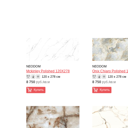
NEODOM
NEODOM
Mckinley Polished 120X278
Onix Chiaro Polished
120 x 278 см
120 x 278 см
8 750
руб./кв.м
8 750
руб./кв.м
Купить
Купить