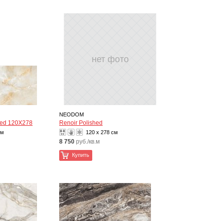
нет фото
NEODOM
shed 120X278
Renoir Polished
см
120 x 278 см
8 750
руб./кв.м
Купить