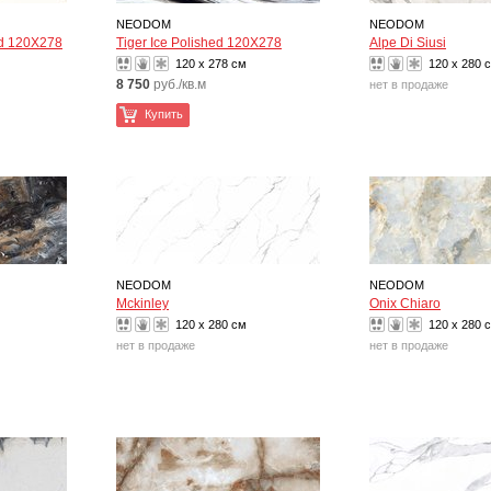
NEODOM
NEODOM
ed 120X278
Tiger Ice Polished 120X278
Alpe Di Siusi
120 x 278 см
120 x 280 
8 750
руб./кв.м
нет в продаже
Купить
NEODOM
NEODOM
Mckinley
Onix Chiaro
120 x 280 см
120 x 280 
нет в продаже
нет в продаже