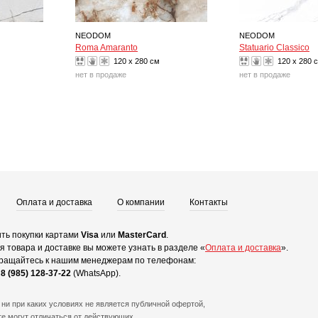
NEODOM
NEODOM
Roma Amaranto
Statuario Classico
120 x 280 см
120 x 280 
нет в продаже
нет в продаже
Оплата и доставка
О компании
Контакты
ть покупки картами
Visa
или
MasterCard
.
 товара и доставке вы можете узнать в разделе «
Оплата и доставка
».
ращайтесь к нашим менеджерам по телефонам:
и
8 (985) 128-37-22
(WhatsApp).
ни при каких условиях не является публичной офертой,
е могут отличаться от действующих.