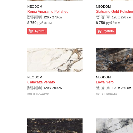
NEODOM
NEODOM
Roma Amaranto Polished
Statuario Gold Polish
120 x 278 см
120 x 278 см
8 750
руб./кв.м
8 750
руб./кв.м
Купить
Купить
NEODOM
NEODOM
Calacatta Venato
Lawa Nero
120 x 280 см
120 x 280 см
нет в продаже
нет в продаже