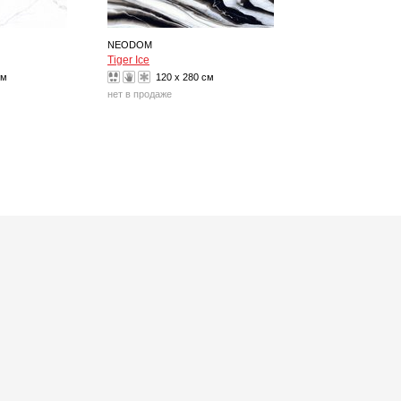
NEODOM
Tiger Ice
см
120 x 280 см
нет в продаже