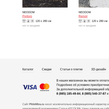
NEODOM
NEODOM
Portoro
Renoir
120 x 280 см
120 x 280 см
нет в продаже
нет в продаже
Каталог
Скидки
Статьи о плитке
3D-дизайн
В наших магазинах вы можете оплати
Подробнее об условиях приобретения
За дополнительной информацией об
8 (985) 185-49-84
,
8 (985) 540-37-87
Сайт
PlitkiMira.ru
носит исключительно информационный характер и 
определяемой положениями Статьи 437 ГК РФ. Цены товаров на сайт