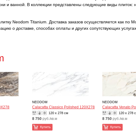
ухни и ванной. В коллекции представлены следующие виды плиток: 
итку Neodom Titanium. Доставка заказов осуществляется как по Мос
ацию о доставке, способах оплаты и других сопутствующих услуга
m
NEODOM
NEODOM
0X278
Calacatta Classico Polished 120X278
Calacatta Venato Po
120 x 278 см
120 x 278 
8 750
руб./кв.м
8 750
руб./кв.м
Купить
Купить