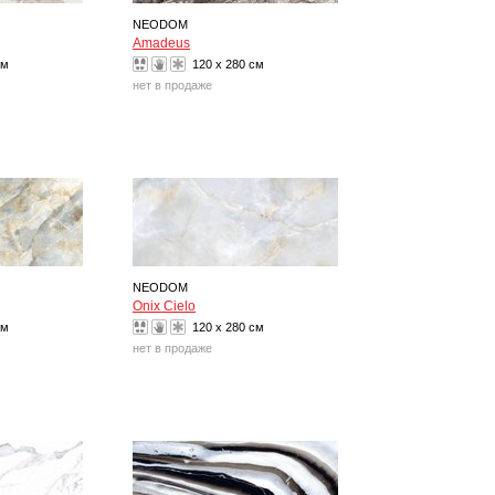
NEODOM
Amadeus
см
120 x 280 см
нет в продаже
NEODOM
Onix Cielo
см
120 x 280 см
нет в продаже