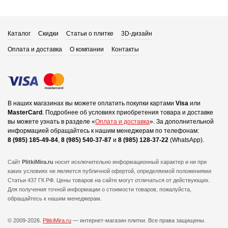
Каталог
Скидки
Статьи о плитке
3D-дизайн
Оплата и доставка
О компании
Контакты
В наших магазинах вы можете оплатить покупки картами
Visa
или
MasterCard
.
Подробнее об условиях приобретения товара и доставке
вы можете узнать в разделе «
Оплата и доставка
».
За дополнительной
информацией обращайтесь к нашим менеджерам по телефонам:
8 (985) 185-49-84
,
8 (985) 540-37-87
и
8 (985) 128-37-22
(WhatsApp).
Сайт
PlitkiMira.ru
носит исключительно информационный характер и ни при
каких условиях не является публичной офертой,
определяемой положениями
Статьи 437 ГК РФ. Цены товаров на сайте могут отличаться от действующих.
Для получения точной информации о стоимости товаров, пожалуйста,
обращайтесь к нашим менеджерам.
© 2009-2026.
PlitkiMira.ru
— интернет-магазин плитки.
Все права защищены.