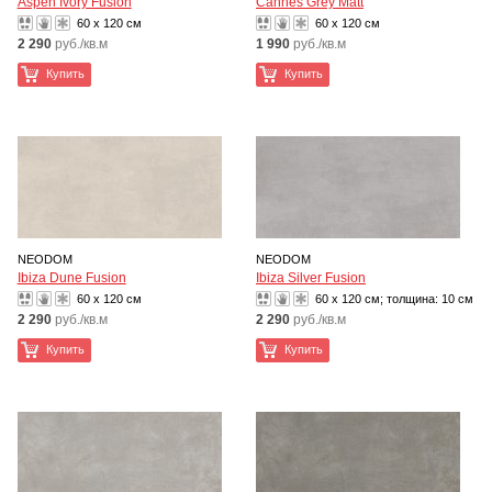
Aspen Ivory Fusion
Cannes Grey Matt
60 x 120 см
60 x 120 см
2 290
руб./кв.м
1 990
руб./кв.м
Купить
Купить
NEODOM
NEODOM
Ibiza Dune Fusion
Ibiza Silver Fusion
60 x 120 см
60 x 120 см; толщина:
10 см
2 290
руб./кв.м
2 290
руб./кв.м
Купить
Купить