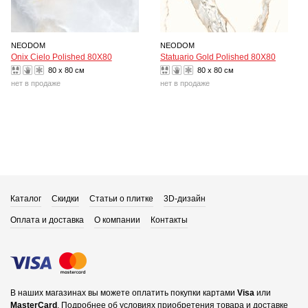
NEODOM
NEODOM
Onix Cielo Polished 80X80
Statuario Gold Polished 80X80
80 x 80 см
80 x 80 см
нет в продаже
нет в продаже
Каталог
Скидки
Статьи о плитке
3D-дизайн
Оплата и доставка
О компании
Контакты
В наших магазинах вы можете оплатить покупки картами
Visa
или
MasterCard
.
Подробнее об условиях приобретения товара и доставке