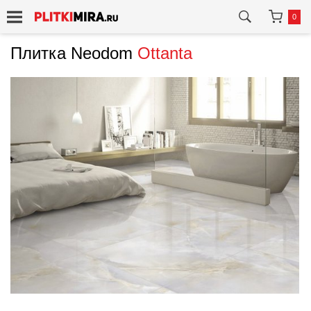
0
Плитка Neodom
Ottanta