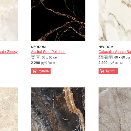
NEODOM
NEODOM
cato Glossy
Austral Gold Polished
Calacatta Venato Sa
60 x 60 см
60 x 60 см
2 290
руб./кв.м
2 290
руб./кв.м
Купить
Купить