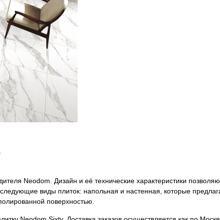
y
одителя Neodom. Дизайн и её технические характеристики позволяю
ы следующие виды плиток: напольная и настенная, которые предлаг
 полированной поверхностью.
итку Neodom Sixty. Доставка заказов осуществляется как по Москве