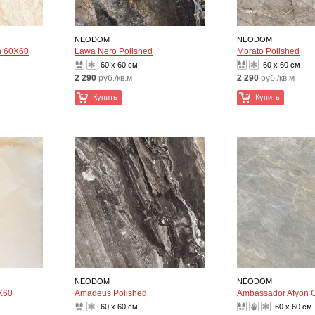
NEODOM
NEODOM
n 60X60
Lawa Nero Polished
Morato Polished
60 x 60 см
60 x 60 см
2 290
руб./кв.м
2 290
руб./кв.м
Купить
Купить
NEODOM
NEODOM
0X60
Amadeus Polished
Ambassador Afyon 
60 x 60 см
60 x 60 см