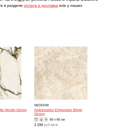
те в разделе
оплата и доставка
или у наших
NEODOM
ta Venato Glossy
Ambassador Emperador Beige
Glossy
60 x 60 см
2 290
руб./кв.м