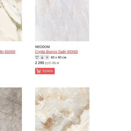
NEODOM
tin 60X60
Crysta Bianco Satin 60X60
60 x 60 см
2 290
руб./кв.м
Купить