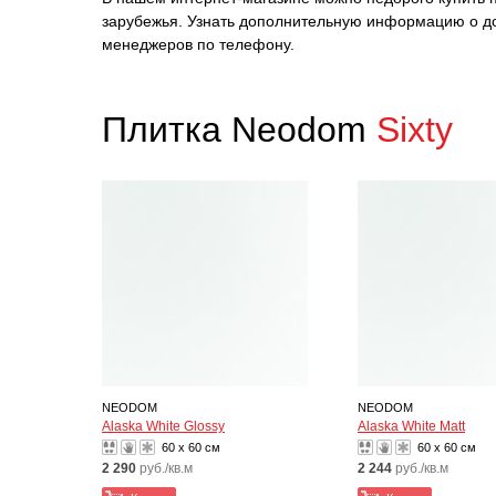
зарубежья. Узнать дополнительную информацию о до
менеджеров по телефону.
Плитка Neodom
Sixty
NEODOM
NEODOM
Alaska White Glossy
Alaska White Matt
60 x 60 см
60 x 60 см
2 290
руб./кв.м
2 244
руб./кв.м