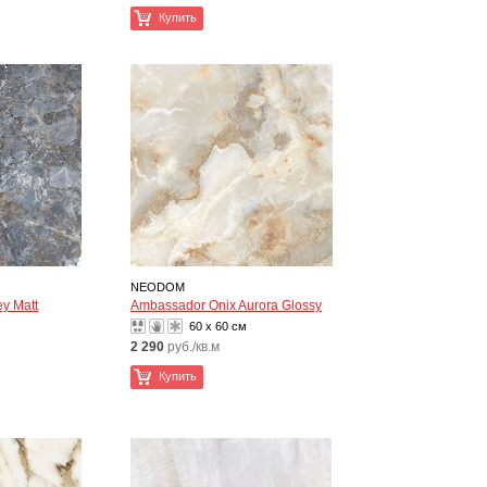
Купить
NEODOM
y Matt
Ambassador Onix Aurora Glossy
60 x 60 см
2 290
руб./кв.м
Купить