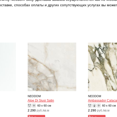
ставке, способах оплаты и других сопутствующих услугах вы може
NEODOM
NEODOM
Alpe Di Siusi Satin
Ambassador Calacat
60 x 60 см
60 x 60 см
2 290
руб./кв.м
2 290
руб./кв.м