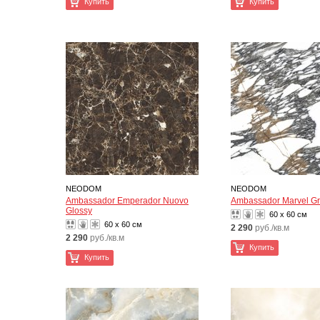
Купить
Купить
NEODOM
NEODOM
Ambassador Emperador Nuovo
Ambassador Marvel Gr
Glossy
60 x 60 см
60 x 60 см
2 290
руб./кв.м
2 290
руб./кв.м
Купить
Купить