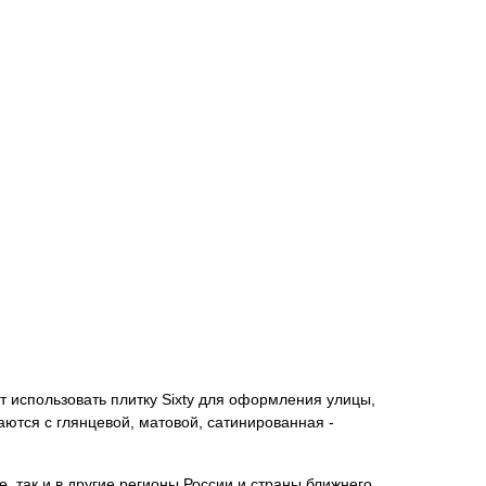
т использовать плитку Sixty для оформления улицы,
аются с глянцевой, матовой, сатинированная -
, так и в другие регионы России и страны ближнего