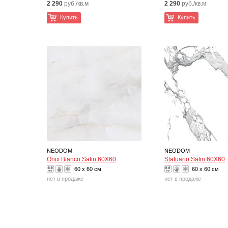
2 290
руб./кв.м
2 290
руб./кв.м
Купить
Купить
NEODOM
NEODOM
Onix Bianco Satin 60X60
Statuario Satin 60X60
60 x 60 см
60 x 60 см
нет в продаже
нет в продаже