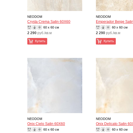
NEODOM
NEODOM
Crysta Crema Satin 60X60
Emperador Beige Sati
60 x 60 см
60 x 60 см
2 290
руб./кв.м
2 290
руб./кв.м
Купить
Купить
NEODOM
NEODOM
Onix Cielo Satin 60X60
Onix Delicato Satin 6
60 x 60 см
60 x 60 см