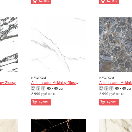
Купить
Купить
NEODOM
NEODOM
ey Glossy
Ambassador Mckinley Glossy
Ambassador Mckinle
60 x 60 см
60 x 60 см
2 990
руб./кв.м
2 990
руб./кв.м
Купить
Купить