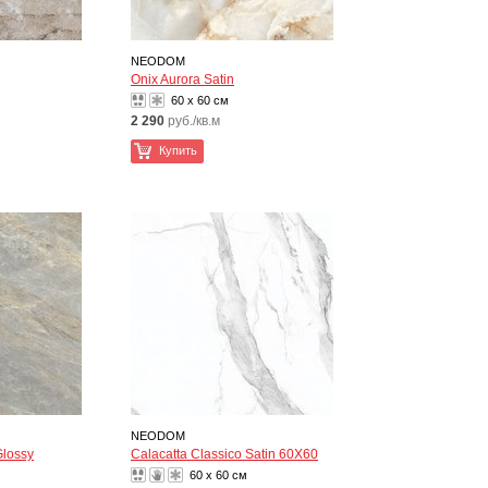
NEODOM
Onix Aurora Satin
60 x 60 см
2 290
руб./кв.м
Купить
NEODOM
Glossy
Calacatta Classico Satin 60X60
60 x 60 см