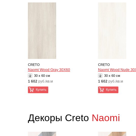
CRETO
CRETO
Naomi Wood Gray 30Х60
Naomi Wood Nude 30
30 x 60 см
30 x 60 см
1 602
руб./кв.м
1 602
руб./кв.м
Купить
Купить
Декоры Creto
Naomi