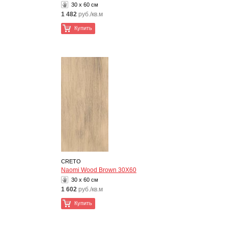
30 x 60 см
1 482
руб./кв.м
Купить
CRETO
Naomi Wood Brown 30Х60
30 x 60 см
1 602
руб./кв.м
Купить