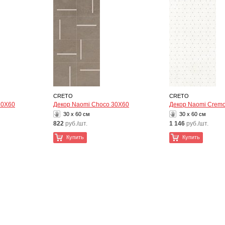
CRETO
CRETO
30Х60
Декор Naomi Choco 30Х60
Декор Naomi Crem
30 x 60 см
30 x 60 см
822
руб./шт.
1 146
руб./шт.
Купить
Купить