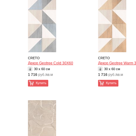
CRETO
CRETO
Декор Geotree Cold 30Х60
Декор Geotree Warm 
30 x 60 см
30 x 60 см
1 716
руб./кв.м
1 716
руб./кв.м
Купить
Купить