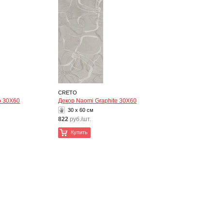
CRETO
o 30Х60
Декор Naomi Graphite 30Х60
30 x 60 см
822
руб./шт.
Купить