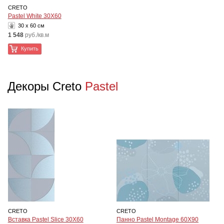
CRETO
Pastel White 30Х60
30 x 60 см
1 548
руб./кв.м
Купить
Декоры Creto
Pastel
CRETO
CRETO
Вставка Pastel Slice 30Х60
Панно Pastel Montage 60Х90