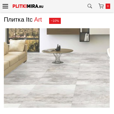
0
Плитка Itc
Art
−10%