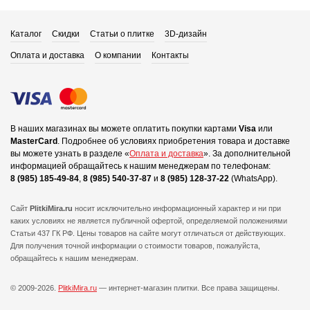
Каталог
Скидки
Статьи о плитке
3D-дизайн
Оплата и доставка
О компании
Контакты
В наших магазинах вы можете оплатить покупки картами
Visa
или
MasterCard
.
Подробнее об условиях приобретения товара и доставке
вы можете узнать в разделе «
Оплата и доставка
».
За дополнительной
информацией обращайтесь к нашим менеджерам по телефонам:
8 (985) 185-49-84
,
8 (985) 540-37-87
и
8 (985) 128-37-22
(WhatsApp).
Сайт
PlitkiMira.ru
носит исключительно информационный характер и ни при
каких условиях не является публичной офертой,
определяемой положениями
Статьи 437 ГК РФ. Цены товаров на сайте могут отличаться от действующих.
Для получения точной информации о стоимости товаров, пожалуйста,
обращайтесь к нашим менеджерам.
© 2009-2026.
PlitkiMira.ru
— интернет-магазин плитки.
Все права защищены.