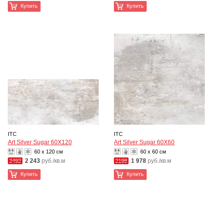
Купить
Купить
ITC
ITC
Art Silver Sugar 60X120
Art Silver Sugar 60X60
60 x 120 см
60 x 60 см
2 243
руб./кв.м
1 978
руб./кв.м
2492
2198
Купить
Купить