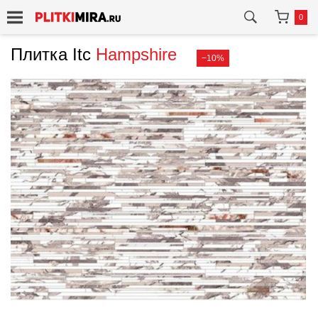
0
Плитка Itc
Hampshire
−10%