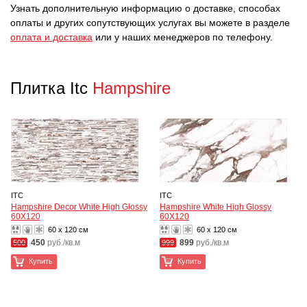
Узнать дополнительную информацию о доставке, способах
оплаты и других сопутствующих услугах вы можете в разделе
оплата и доставка
или у наших менеджеров по телефону.
Плитка Itc
Hampshire
ITC
ITC
Hampshire Decor White High Glossy
Hampshire White High Glossy
60X120
60X120
60 x 120 см
60 x 120 см
450
руб./кв.м
899
руб./кв.м
500
999
Купить
Купить