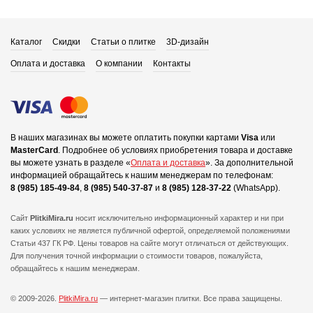
Каталог
Скидки
Статьи о плитке
3D-дизайн
Оплата и доставка
О компании
Контакты
В наших магазинах вы можете оплатить покупки картами
Visa
или
MasterCard
.
Подробнее об условиях приобретения товара и доставке
вы можете узнать в разделе «
Оплата и доставка
».
За дополнительной
информацией обращайтесь к нашим менеджерам по телефонам:
8 (985) 185-49-84
,
8 (985) 540-37-87
и
8 (985) 128-37-22
(WhatsApp).
Сайт
PlitkiMira.ru
носит исключительно информационный характер и ни при
каких условиях не является публичной офертой,
определяемой положениями
Статьи 437 ГК РФ. Цены товаров на сайте могут отличаться от действующих.
Для получения точной информации о стоимости товаров, пожалуйста,
обращайтесь к нашим менеджерам.
© 2009-2026.
PlitkiMira.ru
— интернет-магазин плитки.
Все права защищены.