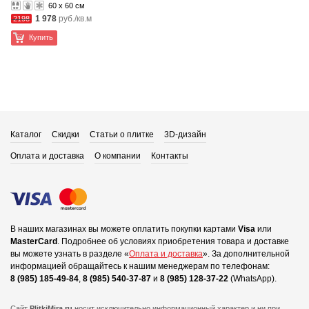
60 x 60 см
1 978
руб./кв.м
2198
Купить
Каталог
Скидки
Статьи о плитке
3D-дизайн
Оплата и доставка
О компании
Контакты
В наших магазинах вы можете оплатить покупки картами
Visa
или
MasterCard
.
Подробнее об условиях приобретения товара и доставке
вы можете узнать в разделе «
Оплата и доставка
».
За дополнительной
информацией обращайтесь к нашим менеджерам по телефонам:
8 (985) 185-49-84
,
8 (985) 540-37-87
и
8 (985) 128-37-22
(WhatsApp).
Сайт
PlitkiMira.ru
носит исключительно информационный характер и ни при