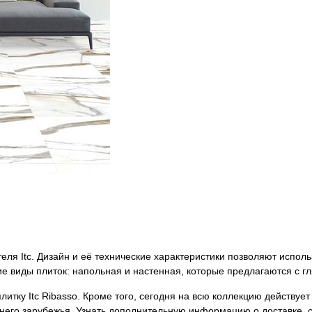
ителя Itc. Дизайн и её технические характеристики позволяют испол
е виды плиток: напольная и настенная, которые предлагаются с г
итку Itc Ribasso. Кроме того, сегодня на всю коллекцию действует
ижнего зарубежья. Узнать дополнительную информацию о доставке, 