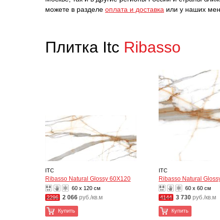
можете в разделе
оплата и доставка
или у наших мен
Плитка Itc
Ribasso
ITC
ITC
Ribasso Natural Glossy 60X120
Ribasso Natural Glos
60 x 120 см
60 x 60 см
2 066
руб./кв.м
3 730
руб./кв.м
2296
4144
Купить
Купить