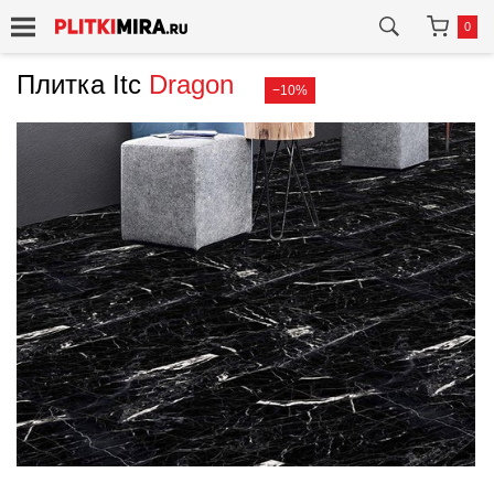
0
Плитка Itc
Dragon
−10%