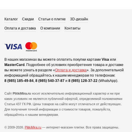
Каталог
Скидки
Статьи о плитке
3D-дизайн
Оплата и доставка
О компании
Контакты
В наших магазинах вы можете оплатить покупки картами
Visa
или
MasterCard
.
Подробнее об условиях приобретения товара и доставке
вы можете узнать в разделе «
Оплата и доставка
».
За дополнительной
информацией обращайтесь к нашим менеджерам по телефонам:
8 (985) 185-49-84
,
8 (985) 540-37-87
и
8 (985) 128-37-22
(WhatsApp).
Сайт
PlitkiMira.ru
носит исключительно информационный характер и ни при
каких условиях не является публичной офертой,
определяемой положениями
Статьи 437 ГК РФ. Цены товаров на сайте могут отличаться от действующих.
Для получения точной информации о стоимости товаров, пожалуйста,
обращайтесь к нашим менеджерам.
© 2009-2026.
PlitkiMira.ru
— интернет-магазин плитки.
Все права защищены.