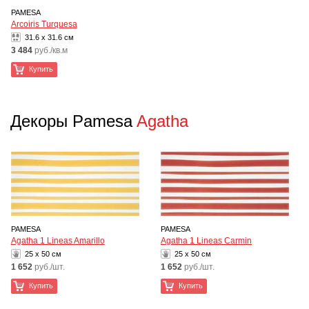
PAMESA
Arcoiris Turquesa
31.6 x 31.6 см
3 484
руб./кв.м
Купить
Декоры Pamesa
Agatha
PAMESA
PAMESA
Agatha 1 Lineas Amarillo
Agatha 1 Lineas Carmin
25 x 50 см
25 x 50 см
1 652
руб./шт.
1 652
руб./шт.
Купить
Купить