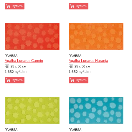
Купить
Купить
PAMESA
PAMESA
Agatha Lunares Carmin
Agatha Lunares Naranja
25 x 50 см
25 x 50 см
1 652
руб./шт.
1 652
руб./шт.
Купить
Купить
PAMESA
PAMESA