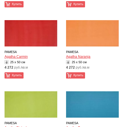
Купить
Купить
PAMESA
PAMESA
Agatha Carmin
Agatha Naranja
25 x 50 см
25 x 50 см
4 272
руб./кв.м
4 272
руб./кв.м
Купить
Купить
PAMESA
PAMESA