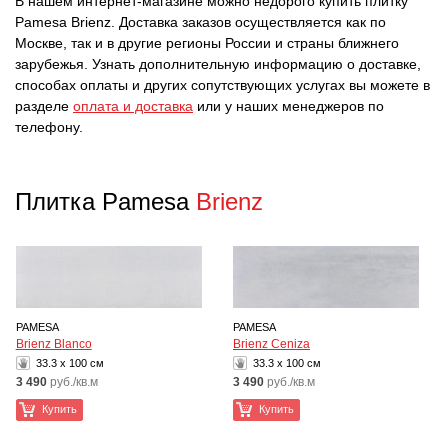
В нашем интернет-магазине можно недорого купить плитку
Pamesa Brienz. Доставка заказов осуществляется как по
Москве, так и в другие регионы России и страны ближнего
зарубежья. Узнать дополнительную информацию о доставке,
способах оплаты и других сопутствующих услугах вы можете в
разделе
оплата и доставка
или у наших менеджеров по
телефону.
Плитка Pamesa
Brienz
PAMESA
PAMESA
Brienz Blanco
Brienz Ceniza
33.3 x 100 см
33.3 x 100 см
3 490
руб./кв.м
3 490
руб./кв.м
Купить
Купить