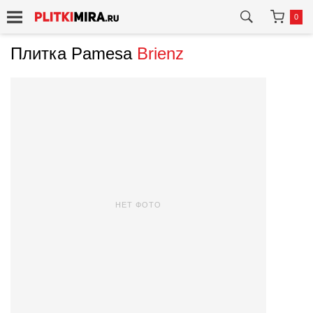
0
Плитка Pamesa
Brienz
НЕТ ФОТО