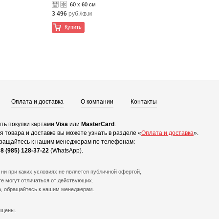
60 x 60 см
3 496
руб./кв.м
Купить
Оплата и доставка
О компании
Контакты
ть покупки картами
Visa
или
MasterCard
.
 товара и доставке вы можете узнать в разделе «
Оплата и доставка
».
ращайтесь к нашим менеджерам по телефонам:
и
8 (985) 128-37-22
(WhatsApp).
ни при каких условиях не является публичной офертой,
е могут отличаться от действующих.
а, обращайтесь к нашим менеджерам.
ищены.