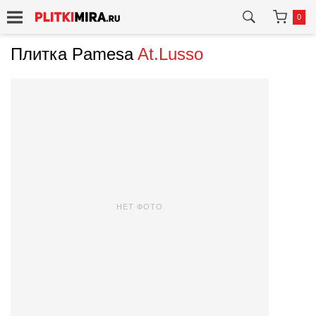
0
Плитка Pamesa
At.Lusso
НЕТ ФОТО