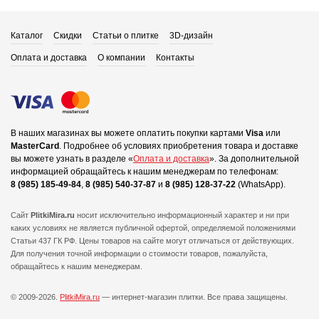
Каталог
Скидки
Статьи о плитке
3D-дизайн
Оплата и доставка
О компании
Контакты
В наших магазинах вы можете оплатить покупки картами
Visa
или
MasterCard
.
Подробнее об условиях приобретения товара и доставке
вы можете узнать в разделе «
Оплата и доставка
».
За дополнительной
информацией обращайтесь к нашим менеджерам по телефонам:
8 (985) 185-49-84
,
8 (985) 540-37-87
и
8 (985) 128-37-22
(WhatsApp).
Сайт
PlitkiMira.ru
носит исключительно информационный характер и ни при
каких условиях не является публичной офертой,
определяемой положениями
Статьи 437 ГК РФ. Цены товаров на сайте могут отличаться от действующих.
Для получения точной информации о стоимости товаров, пожалуйста,
обращайтесь к нашим менеджерам.
© 2009-2026.
PlitkiMira.ru
— интернет-магазин плитки.
Все права защищены.